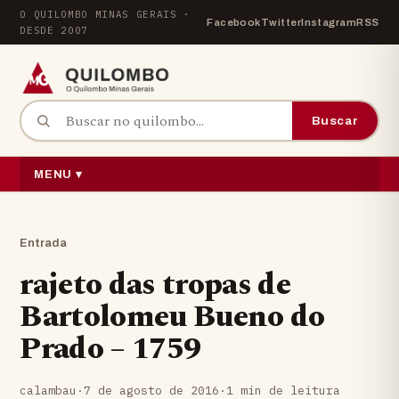
Pular para o conteúdo
O QUILOMBO MINAS GERAIS ·
Facebook
Twitter
Instagram
RSS
DESDE 2007
Buscar por:
Buscar
MENU ▾
Entrada
rajeto das tropas de
Bartolomeu Bueno do
Prado – 1759
calambau
·
7 de agosto de 2016
·
1 min de leitura