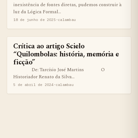
inexistência de fontes diretas, pudemos construir à
luz da Lógica Formal…
18 de junho de 2025
·
calambau
Crítica ao artigo Scielo
BENS QUILOMBOLAS MATERIAS E IMATERIAIS
“Quilombolas: história, memória e
ficção”
De: Tarcísio José Martins O
Historiador Renato da Silva…
5 de abril de 2024
·
calambau