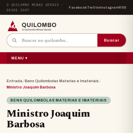
Pular para o conteúdo
O QUILOMBO MINAS GERAIS ·
Facebook
Twitter
Instagram
RSS
DESDE 2007
Buscar por:
Buscar
MENU ▾
/
/
Entrada
Bens Quilombolas Materias e Imateriais
Ministro Joaquim Barbosa
BENS QUILOMBOLAS MATERIAS E IMATERIAIS
Ministro Joaquim
Barbosa