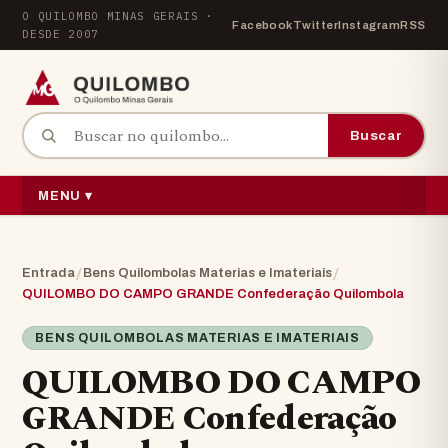
Pular para o conteúdo
O QUILOMBO MINAS GERAIS ·
Facebook
Twitter
Instagram
RSS
DESDE 2007
Buscar por:
Buscar
MENU ▾
/
/
Entrada
Bens Quilombolas Materias e Imateriais
QUILOMBO DO CAMPO GRANDE Confederação Quilombola
BENS QUILOMBOLAS MATERIAS E IMATERIAIS
QUILOMBO DO CAMPO
GRANDE Confederação