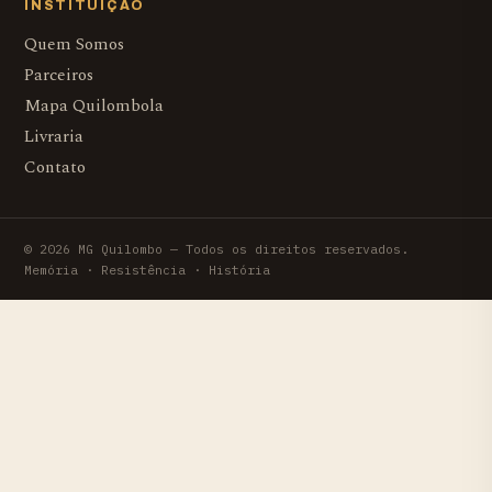
INSTITUIÇÃO
Quem Somos
Parceiros
Mapa Quilombola
Livraria
Contato
© 2026 MG Quilombo — Todos os direitos reservados.
Memória · Resistência · História