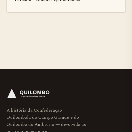
A história da Confederação
Quilombola do Campo Grande e do
Quilombo do Ambrósio — devolvida ao
povo a que pertence.