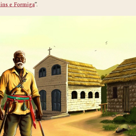
ins e Formiga
”.