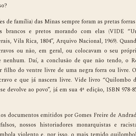
so?
e família) das Minas sempre foram as pretas forras
dos brancos e pretos morando com elas (VIDE “
is, Vila Rica, 1804”, Arquivo Nacional, 1969). Quan
cravos ou não, em geral, ou colocavam o seu própr
 nenhum. Daí, a conclusão de que não tendo, o R
filho do ventre livre de uma negra forra ou livre. 
cravo e que já nascera livre. Vide livro “Quilombo 
e devolve ao povo”, já em sua 4ª edição, ISBN 978-8
s documentos emitidos por Gomes Freire de Andra
alsos, nossos historiadores monarquistas e racist
bola violento e, por isso, o mais temido quilombo