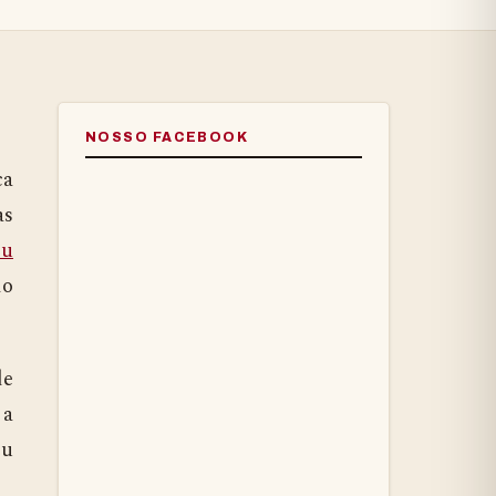
NOSSO FACEBOOK
ca
as
ou
do
de
 a
eu