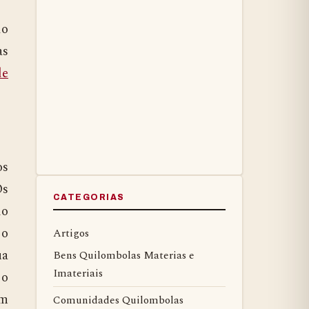
do
as
de
os
Os
CATEGORIAS
lo
 o
Artigos
ua
Bens Quilombolas Materias e
Imateriais
 o
om
Comunidades Quilombolas