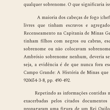
qualquer sobrenome. O que significaria is
A maioria dos cabeças de fogo (chefes d
livres que tinham escravos e agrega
Recenseamento na Capitania de Minas Gera
tinham filhos com negros ou cabras, es
sobrenome ou não colocavam sobrenome
Ambrósio sobrenome nenhum, deveria ser 
seja, a evidência é de que nunca fora es
Campo Grande: A História de Minas que s
920654-3-8, pp. 490-492.
Repetindo as informações contidas no
exacerbadas pelos citados documentos f
propagaram uma figura de um Rei Quilom