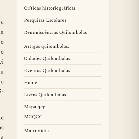
Críticas historiográficas
Pesquisas Escolares
 e
Um
Reminiscências Quilombolas
do
Artigos quilombolas.
io
Cidades Quilombolas
ei
Eventos Quilombolas
Ou
do
Home
5-
Livros Quilombolas
Mapa qcg
MCQCG
de
as
Multimídia
la