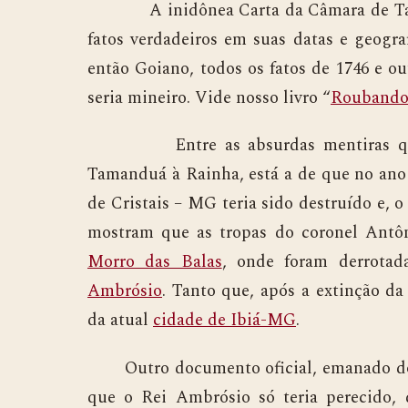
A inidônea Carta da Câmara de Tamand
fatos verdadeiros em suas datas e geogra
então Goiano, todos os fatos de 1746 e out
seria mineiro. Vide nosso livro “
Roubando 
Entre as absurdas mentiras que tr
Tamanduá à Rainha, está a de que no ano
de Cristais – MG teria sido destruído e, 
mostram que as tropas do coronel Antôni
Morro das Balas
, onde foram derrota
Ambrósio
. Tanto que, após a extinção d
da atual
cidade de Ibiá-MG
.
Outro documento oficial, emanado do p
que o Rei Ambrósio só teria perecido,