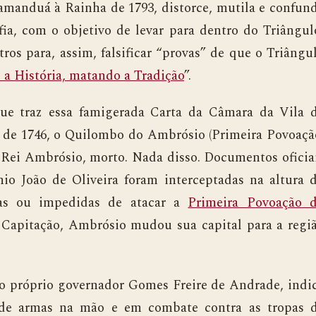
uá à Rainha de 1793, distorce, mutila e confun
fia, com o objetivo de levar para dentro do Triângul
ros para, assim, falsificar “provas” de que o Triângu
a História, matando a Tradição
”.
az essa famigerada Carta da Câmara da Vila 
 de 1746, o Quilombo do Ambrósio (Primeira Povoaçã
o Rei Ambrósio, morto. Nada disso. Documentos oficia
o João de Oliveira foram interceptadas na altura 
das ou impedidas de atacar a
Primeira Povoação 
a Capitação, Ambrósio mudou sua capital para a regi
róprio governador Gomes Freire de Andrade, indi
 de armas na mão e em combate contra as tropas 