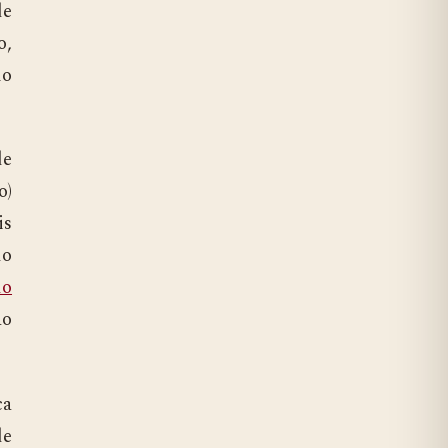
de
o,
lo
de
o)
is
do
do
ão
ca
de