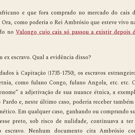
ano e que fora comprado no mercado do cais 
. Ora, como poderia o Rei Ambrósio que esteve vivo n
ado no
Valongo cujo cais só passou a existir depois 
 escravo. Qual a evidência disso?
s à Capitação (1735-1750), os escravos estrangeir
nia, como fulano Congo, fulano Angola, etc. etc. 
renome” a adjetivação de sua nuance étnica, a exemp
o Pardo e, neste último caso, poderia receber também
nético. Em qualquer caso, ganhando ou comprando s
 esse preto, sob risco de nulidade, continuava a ter
o escravo. Nenhum documento cita Ambrósio c