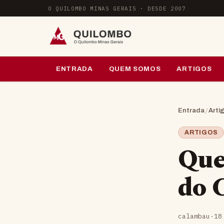
Pular para o conteúdo
O QUILOMBO MINAS GERAIS · DESDE 2007
ENTRADA
QUEM SOMOS
ARTIGOS
/
Entrada
Arti
ARTIGOS
Que
do 
calambau
·
18