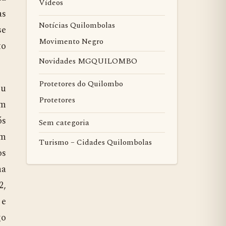
Vídeos
as
Notícias Quilombolas
se
Movimento Negro
to
Novidades MGQUILOMBO
Protetores do Quilombo
eu
Protetores
am
ós
Sem categoria
ém
Turismo – Cidades Quilombolas
os
na
2,
 e
go