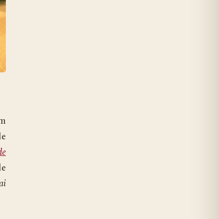
em
de
de
de
ai