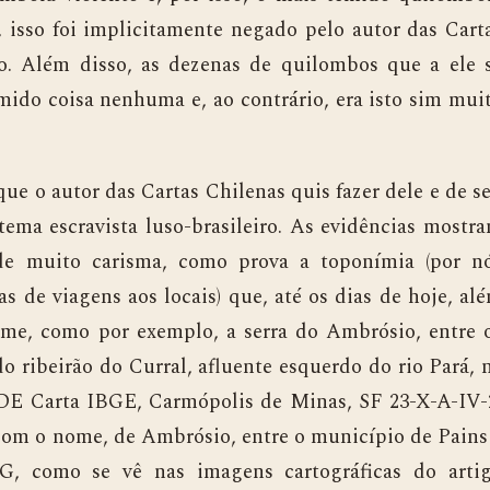
, isso foi implicitamente negado pelo autor das Cart
. Além disso, as dezenas de quilombos que a ele 
ido coisa nenhuma e, ao contrário, era isto sim mui
 autor das Cartas Chilenas quis fazer dele e de s
ema escravista luso-brasileiro. As evidências mostr
de muito carisma, como prova a toponímia (por n
s de viagens aos locais) que, até os dias de hoje, al
me, como por exemplo, a serra do Ambrósio, entre 
o ribeirão do Curral, afluente esquerdo do rio Pará, 
DE Carta IBGE, Carmópolis de Minas, SF 23-X-A-IV-
, com o nome, de Ambrósio, entre o município de Pains
G, como se vê nas imagens cartográficas do arti