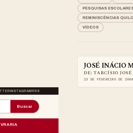
PESQUISAS ESCOLARE
REMINISCÊNCIAS QUIL
VÍDEOS
JOSÉ INÁCIO
ARTIGOS
DE: TARCÍSIO JOS
23 DE FEVEREIRO DE 200
TTER
INSTAGRAM
RSS
Buscar
IVRARIA