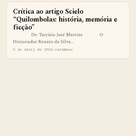
Crítica ao artigo Scielo
BENS QUILOMBOLAS MATERIAS E IMATERIAIS
“Quilombolas: história, memória e
ficção”
De: Tarcísio José Martins O
Historiador Renato da Silva…
5 de abril de 2024
·
calambau