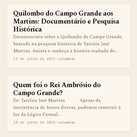
Quilombo do Campo Grande aos
BENS QUILOMBOLAS MATERIAS E IMATERIAIS
Martins: Documentário e Pesquisa
Histórica
Documentário sobre o Quilombo do Campo Grande,
baseado na pesquisa histórica de Tarcísio José
Martins. Assista e conheça a história roubada do…
23 de julho de 2025
·
calambau
Quem foi o Rei Ambrósio do
ARTIGOS
Campo Grande?
De: Tarcísio José Martins Apesar da
inexistência de fontes diretas, pudemos construir à
luz da Lógica Formal…
18 de junho de 2025
·
calambau