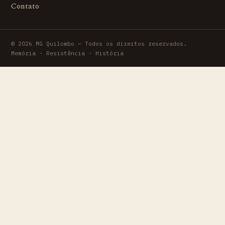
Contato
© 2026 MG Quilombo — Todos os direitos reservados.
Memória · Resistência · História