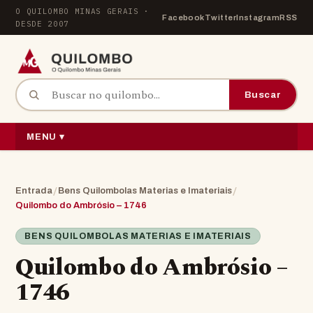
Pular para o conteúdo
O QUILOMBO MINAS GERAIS ·
Facebook
Twitter
Instagram
RSS
DESDE 2007
Buscar por:
Buscar
MENU ▾
/
/
Entrada
Bens Quilombolas Materias e Imateriais
Quilombo do Ambrósio – 1746
BENS QUILOMBOLAS MATERIAS E IMATERIAIS
Quilombo do Ambrósio –
1746