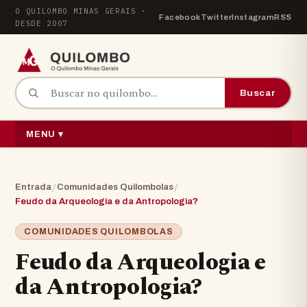
Pular para o conteúdo
O QUILOMBO MINAS GERAIS ·
Facebook
Twitter
Instagram
RSS
DESDE 2007
Buscar por:
Buscar
MENU ▾
/
/
Entrada
Comunidades Quilombolas
Feudo da Arqueologia e da Antropologia?
COMUNIDADES QUILOMBOLAS
Feudo da Arqueologia e
da Antropologia?