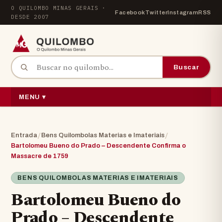
Pular para o conteúdo
O QUILOMBO MINAS GERAIS ·
Facebook
Twitter
Instagram
RSS
DESDE 2007
Buscar por:
Buscar
MENU ▾
/
/
Entrada
Bens Quilombolas Materias e Imateriais
Bartolomeu Bueno do Prado – Descendente Confirma o
Massacre de 1759
BENS QUILOMBOLAS MATERIAS E IMATERIAIS
Bartolomeu Bueno do
Prado – Descendente