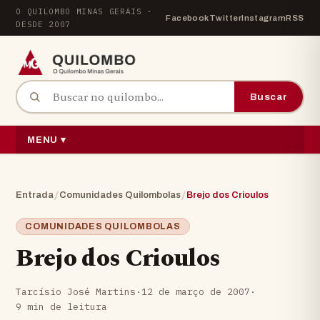
Pular para o conteúdo
O QUILOMBO MINAS GERAIS ·
Facebook
Twitter
Instagram
RSS
DESDE 2007
Buscar por:
Buscar
MENU ▾
/
/
Entrada
Comunidades Quilombolas
Brejo dos Crioulos
COMUNIDADES QUILOMBOLAS
Brejo dos Crioulos
Tarcísio José Martins
·
12 de março de 2007
·
9 min de leitura