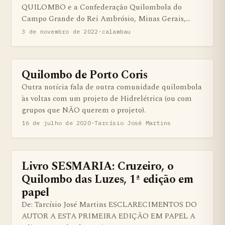
QUILOMBO e a Confederação Quilombola do
Campo Grande do Rei Ambrósio, Minas Gerais,…
3 de novembro de 2022
·
calambau
Quilombo de Porto Coris
BENS QUILOMBOLAS MATERIAS E IMATERIAIS
Outra notícia fala de outra comunidade quilombola
às voltas com um projeto de Hidrelétrica (ou com
grupos que NÃO querem o projeto).
16 de julho de 2020
·
Tarcísio José Martins
Livro SESMARIA: Cruzeiro, o
BENS QUILOMBOLAS MATERIAS E IMATERIAIS
Quilombo das Luzes, 1ª edição em
papel
De: Tarcísio José Martins ESCLARECIMENTOS DO
AUTOR A ESTA PRIMEIRA EDIÇÃO EM PAPEL A