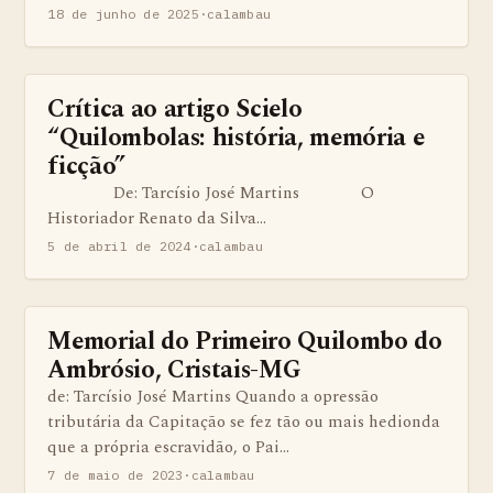
18 de junho de 2025
·
calambau
Crítica ao artigo Scielo
BENS QUILOMBOLAS MATERIAS E IMATERIAIS
“Quilombolas: história, memória e
ficção”
De: Tarcísio José Martins O
Historiador Renato da Silva…
5 de abril de 2024
·
calambau
Memorial do Primeiro Quilombo do
BENS QUILOMBOLAS MATERIAS E IMATERIAIS
Ambrósio, Cristais-MG
de: Tarcísio José Martins Quando a opressão
tributária da Capitação se fez tão ou mais hedionda
que a própria escravidão, o Pai…
7 de maio de 2023
·
calambau