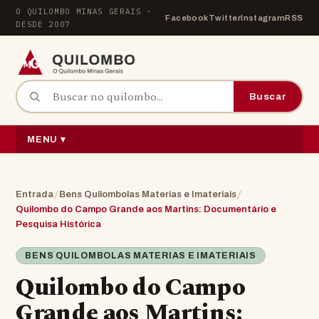
Pular para o conteúdo
O QUILOMBO MINAS GERAIS ·
Facebook
Twitter
Instagram
RSS
DESDE 2007
Buscar por:
Buscar
MENU ▾
/
/
Entrada
Bens Quilombolas Materias e Imateriais
Quilombo do Campo Grande aos Martins: Documentário e
Pesquisa Histórica
BENS QUILOMBOLAS MATERIAS E IMATERIAIS
Quilombo do Campo
Grande aos Martins: