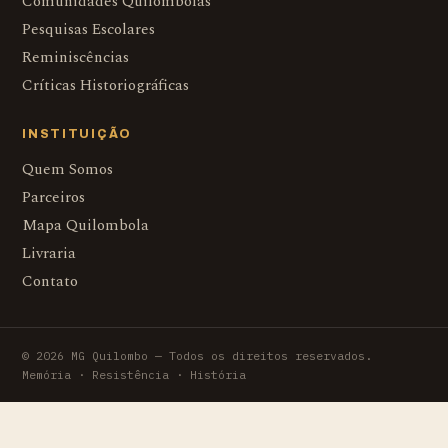
Comunidades Quilombolas
Pesquisas Escolares
Reminiscências
Críticas Historiográficas
INSTITUIÇÃO
Quem Somos
Parceiros
Mapa Quilombola
Livraria
Contato
© 2026 MG Quilombo — Todos os direitos reservados.
Memória · Resistência · História