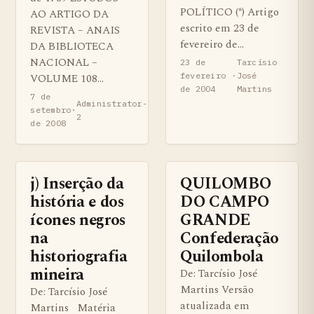
POLÍTICO (*) Artigo
AO ARTIGO DA
escrito em 23 de
REVISTA – ANAIS
fevereiro de…
DA BIBLIOTECA
NACIONAL –
23 de
Tarcísio
fevereiro
·
José
VOLUME 108…
de 2004
Martins
7 de
Administrator-
setembro
·
2
de 2008
j) Inserção da
QUILOMBO
BENS QUILOMBOLAS MATERIAS E IMATERIAIS
BENS QUILOMBOLAS MATERIAS
história e dos
DO CAMPO
ícones negros
GRANDE
na
Confederação
historiografia
Quilombola
mineira
De: Tarcísio José
Martins Versão
De: Tarcísio José
atualizada em
Martins Matéria