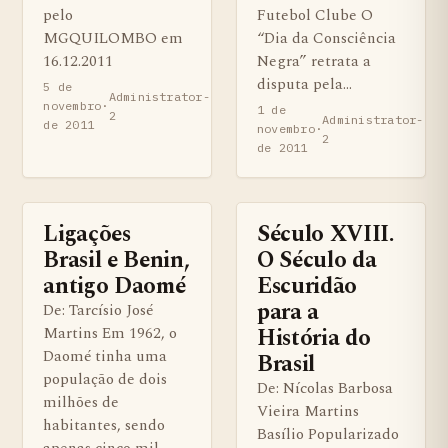
pelo
Futebol Clube O
MGQUILOMBO em
“Dia da Consciência
16.12.2011
Negra” retrata a
disputa pela…
5 de
Administrator-
novembro
·
1 de
2
Administrator-
de 2011
novembro
·
2
de 2011
Ligações
Século XVIII.
BENS QUILOMBOLAS MATERIAS E IMATERIAIS
COMUNIDADES QUILOMBOLA
Brasil e Benin,
O Século da
antigo Daomé
Escuridão
para a
De: Tarcísio José
História do
Martins Em 1962, o
Daomé tinha uma
Brasil
população de dois
De: Nícolas Barbosa
milhões de
Vieira Martins
habitantes, sendo
Basílio Popularizado