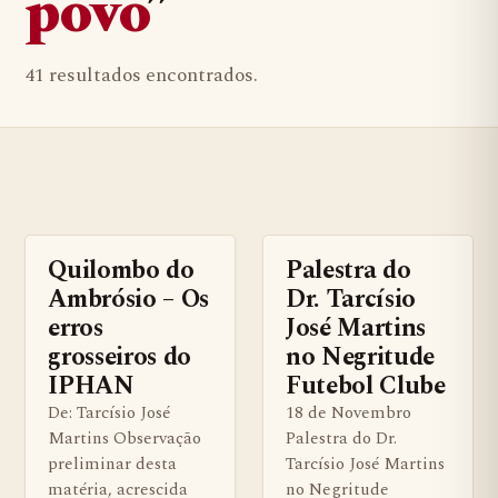
povo
”
41 resultados encontrados.
Quilombo do
Palestra do
BENS QUILOMBOLAS MATERIAS E IMATERIAIS
BENS QUILOMBOLAS MATERIAS
Ambrósio – Os
Dr. Tarcísio
erros
José Martins
grosseiros do
no Negritude
IPHAN
Futebol Clube
De: Tarcísio José
18 de Novembro
Martins Observação
Palestra do Dr.
preliminar desta
Tarcísio José Martins
matéria, acrescida
no Negritude