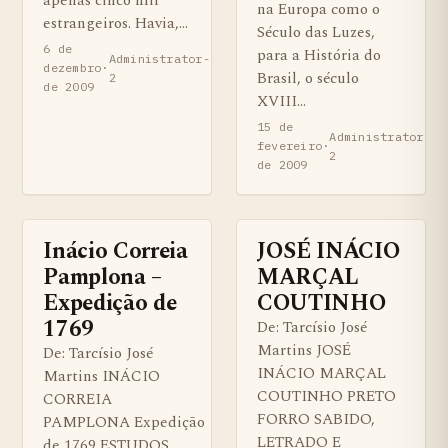
apenas cinco mil
na Europa como o
estrangeiros. Havia,…
Século das Luzes,
6 de
para a História do
Administrator-
dezembro
·
Brasil, o século
2
de 2009
XVIII…
15 de
Administrator-
fevereiro
·
2
de 2009
Inácio Correia
JOSÉ INÁCIO
BENS QUILOMBOLAS MATERIAS E IMATERIAIS
ARTIGOS
Pamplona –
MARÇAL
Expedição de
COUTINHO
1769
De: Tarcísio José
Martins JOSÉ
De: Tarcísio José
INÁCIO MARÇAL
Martins INÁCIO
COUTINHO PRETO
CORREIA
FORRO SABIDO,
PAMPLONA Expedição
LETRADO E
de 1769 ESTUDOS