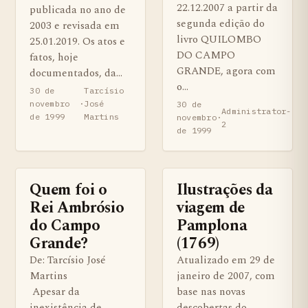
22.12.2007 a partir da
publicada no ano de
segunda edição do
2003 e revisada em
livro QUILOMBO
25.01.2019. Os atos e
DO CAMPO
fatos, hoje
GRANDE, agora com
documentados, da…
o…
30 de
Tarcísio
novembro
·
José
30 de
Administrator-
de 1999
Martins
novembro
·
2
de 1999
Quem foi o
Ilustrações da
ARTIGOS
Rei Ambrósio
viagem de
do Campo
Pamplona
Grande?
(1769)
De: Tarcísio José
Atualizado em 29 de
Martins
janeiro de 2007, com
Apesar da
base nas novas
inexistência de
descobertas do