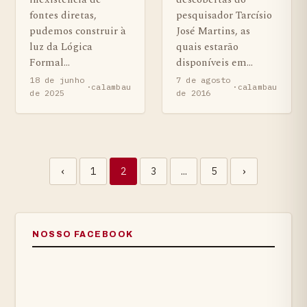
fontes diretas,
pesquisador Tarcísio
pudemos construir à
José Martins, as
luz da Lógica
quais estarão
Formal…
disponíveis em…
18 de junho
7 de agosto
·
calambau
·
calambau
de 2025
de 2016
Navegação de artigo
‹
1
2
3
…
5
›
NOSSO FACEBOOK