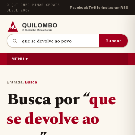
Pular para o conteúdo
O QUILOMBO MINAS GERAIS ·
Facebook
Twitter
Instagram
RSS
DESDE 2007
Buscar por:
Buscar
MENU ▾
/
Entrada
Busca
Busca por “
que
se devolve ao