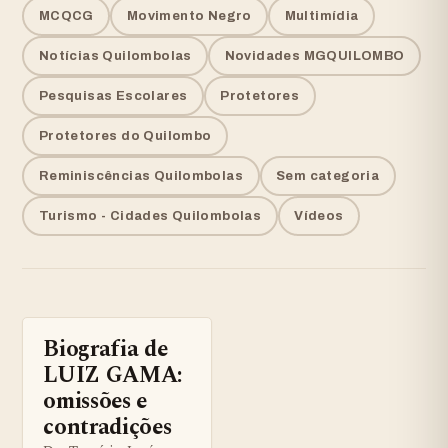
MCQCG
Movimento Negro
Multimídia
Notícias Quilombolas
Novidades MGQUILOMBO
Pesquisas Escolares
Protetores
Protetores do Quilombo
Reminiscências Quilombolas
Sem categoria
Turismo - Cidades Quilombolas
Vídeos
Biografia de
ARTIGOS
LUIZ GAMA:
omissões e
contradições