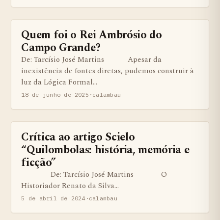
Quem foi o Rei Ambrósio do
ARTIGOS
Campo Grande?
De: Tarcísio José Martins Apesar da
inexistência de fontes diretas, pudemos construir à
luz da Lógica Formal…
18 de junho de 2025
·
calambau
Crítica ao artigo Scielo
BENS QUILOMBOLAS MATERIAS E IMATERIAIS
“Quilombolas: história, memória e
ficção”
De: Tarcísio José Martins O
Historiador Renato da Silva…
5 de abril de 2024
·
calambau