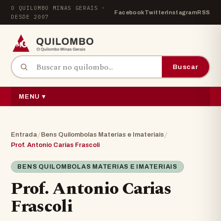
Pular para o conteúdo
O QUILOMBO MINAS GERAIS ·
Facebook
Twitter
Instagram
RSS
DESDE 2007
Buscar por:
Buscar
MENU ▾
/
/
Entrada
Bens Quilombolas Materias e Imateriais
Prof. Antonio Carias Frascoli
BENS QUILOMBOLAS MATERIAS E IMATERIAIS
Prof. Antonio Carias
Frascoli