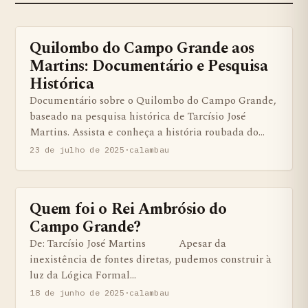
Quilombo do Campo Grande aos
BENS QUILOMBOLAS MATERIAS E IMATERIAIS
Martins: Documentário e Pesquisa
Histórica
Documentário sobre o Quilombo do Campo Grande,
baseado na pesquisa histórica de Tarcísio José
Martins. Assista e conheça a história roubada do…
23 de julho de 2025
·
calambau
Quem foi o Rei Ambrósio do
ARTIGOS
Campo Grande?
De: Tarcísio José Martins Apesar da
inexistência de fontes diretas, pudemos construir à
luz da Lógica Formal…
18 de junho de 2025
·
calambau