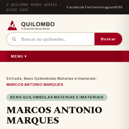
Pular para o conteúdo
O QUILOMBO MINAS GERAIS ·
Facebook
Twitter
Instagram
RSS
DESDE 2007
Buscar por:
Buscar
MENU ▾
/
/
Entrada
Bens Quilombolas Materias e Imateriais
MARCOS ANTONIO MARQUES
BENS QUILOMBOLAS MATERIAS E IMATERIAIS
MARCOS ANTONIO
MARQUES