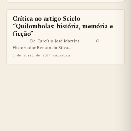
Crítica ao artigo Scielo
BENS QUILOMBOLAS MATERIAS E IMATERIAIS
“Quilombolas: história, memória e
ficção”
De: Tarcísio José Martins O
Historiador Renato da Silva…
5 de abril de 2024
·
calambau