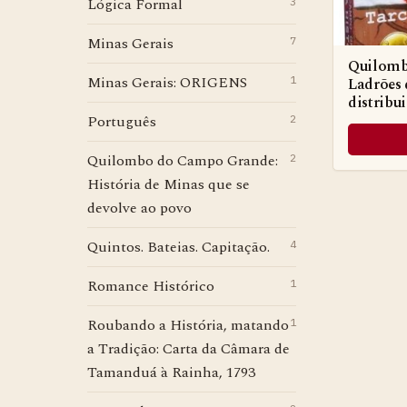
Lógica Formal
3
Minas Gerais
7
Quilomb
Minas Gerais: ORIGENS
1
Ladrões 
distribu
Português
2
Quilombo do Campo Grande:
2
História de Minas que se
devolve ao povo
Quintos. Bateias. Capitação.
4
Romance Histórico
1
Roubando a História, matando
1
a Tradição: Carta da Câmara de
Tamanduá à Rainha, 1793