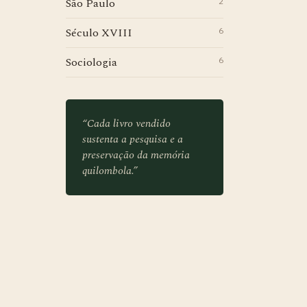
São Paulo
2
Século XVIII
6
Sociologia
6
“Cada livro vendido
sustenta a pesquisa e a
preservação da memória
quilombola.”