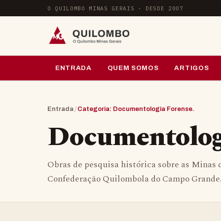
Pular para o conteúdo
O QUILOMBO MINAS GERAIS · DESDE 2007
ENTRADA
QUEM SOMOS
ARTIGOS
/
Entrada
Categoria: Documentologia Forense.
Documentologi
Obras de pesquisa histórica sobre as Minas d
Confederação Quilombola do Campo Grande