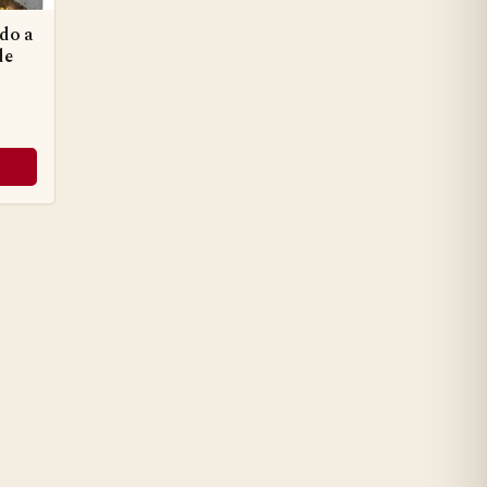
do a
de