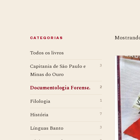
Mostrando 
CATEGORIAS
Todos os livros
Capitania de São Paulo e
3
Minas do Ouro
Documentologia Forense.
2
Filologia
1
História
7
Línguas Banto
3