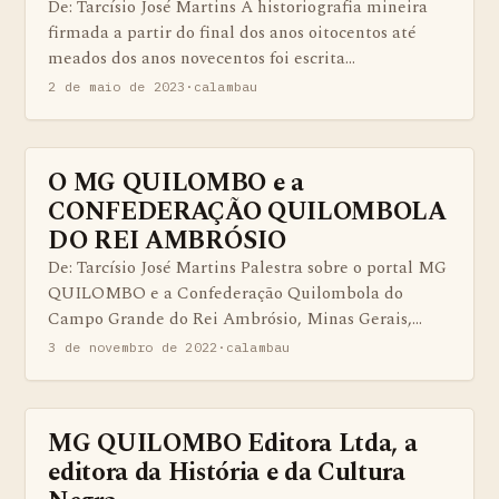
De: Tarcísio José Martins A historiografia mineira
firmada a partir do final dos anos oitocentos até
meados dos anos novecentos foi escrita…
2 de maio de 2023
·
calambau
O MG QUILOMBO e a
BENS QUILOMBOLAS MATERIAS E IMATERIAIS
CONFEDERAÇÃO QUILOMBOLA
DO REI AMBRÓSIO
De: Tarcísio José Martins Palestra sobre o portal MG
QUILOMBO e a Confederação Quilombola do
Campo Grande do Rei Ambrósio, Minas Gerais,…
3 de novembro de 2022
·
calambau
MG QUILOMBO Editora Ltda, a
ARTIGOS QUILOMBOLAS.
editora da História e da Cultura