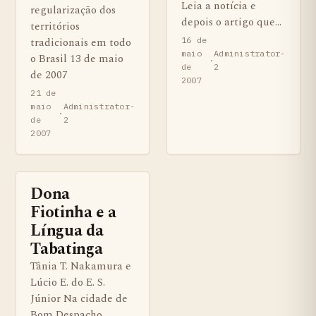
Leia a notícia e
regularização dos
depois o artigo que…
territórios
tradicionais em todo
16 de
maio
Administrator-
o Brasil 13 de maio
·
de
2
de 2007
2007
21 de
maio
Administrator-
·
de
2
2007
Dona
BENS QUILOMBOLAS MATERIAS E IMATERIAIS
Fiotinha e a
Língua da
Tabatinga
Tânia T. Nakamura e
Lúcio E. do E. S.
Júnior Na cidade de
Bom Despacho