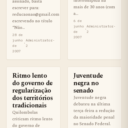
interrompida há
assinado, basta
mais de 30 anos (com
escrever para:
a…
reducaonao@gmail.com
escrevendo no título
6 de
junho
Administrator-
“Não…
·
de
2
28 de
2007
junho
Administrator-
·
de
2
2007
Ritmo lento
Juventude
BENS QUILOMBOLAS MATERIAS E IMATERIAIS
BENS QUILOMBOLAS MATERIAS
do governo de
negra no
regularização
senado
dos territórios
Juventude negra
tradicionais
debateu na última
terça-feira a redução
Quilombolas
da maioridade penal
criticam ritmo lento
no Senado Federal.
do governo de