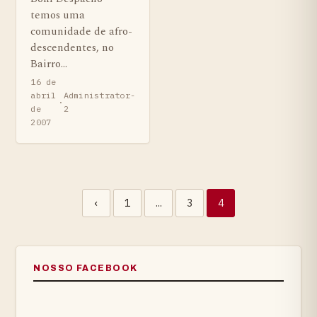
temos uma
comunidade de afro-
descendentes, no
Bairro…
16 de
abril
Administrator-
·
de
2
2007
Navegação de artigo
‹
1
…
3
4
NOSSO FACEBOOK