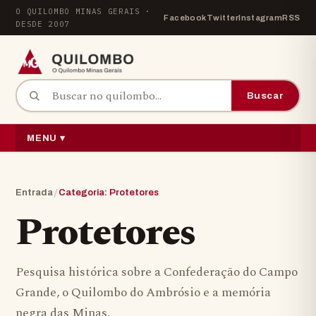
Pular para o conteúdo
O QUILOMBO MINAS GERAIS ·
Facebook
Twitter
Instagram
RSS
DESDE 2007
Buscar por:
Buscar
MENU ▾
/
Entrada
Categoria: Protetores
Protetores
Pesquisa histórica sobre a Confederação do Campo
Grande, o Quilombo do Ambrósio e a memória
negra das Minas.