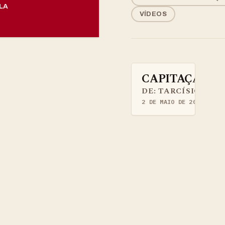
LA
VÍDEOS
CAPITAÇÃO: 
ARTIGOS QUILOMBOLAS.
DE: TARCÍSIO JOS
2 DE MAIO DE 2023
·
CALA