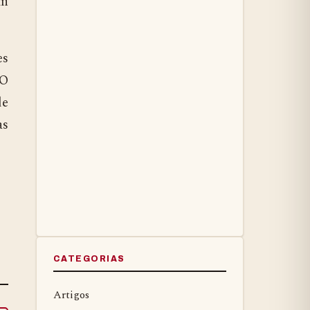
om
es
 O
de
as
CATEGORIAS
Artigos