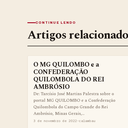
CONTINUE LENDO
Artigos relacionad
O MG QUILOMBO e a
BENS QUILOMBOLAS MATERIAS E IMATERIAIS
CONFEDERAÇÃO
QUILOMBOLA DO REI
AMBRÓSIO
De: Tarcísio José Martins Palestra sobre o
portal MG QUILOMBO e a Confederação
Quilombola do Campo Grande do Rei
Ambrósio, Minas Gerais,…
3 de novembro de 2022
·
calambau