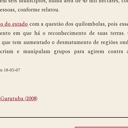
em seis municípios, numa área de 45 mil hectares, c
pessoas, conforme relatou.
o do estado
com a questão dos quilombolas, pois ess
ento em que há o reconhecimento de suas terras.
m que tem aumentado o desmatamento de regiões on
 criam e manipulam grupos para agirem contra 
em 18-05-07
Gurutuba (2008)