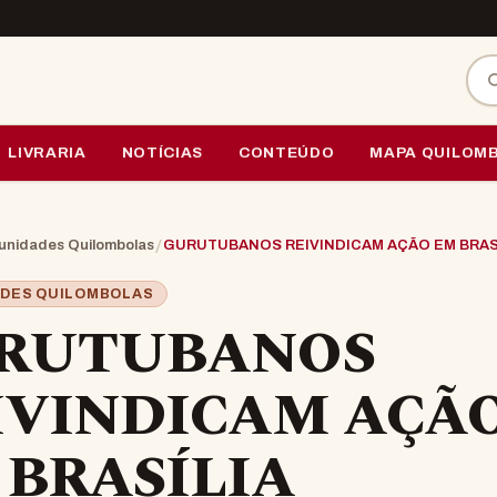
Bus
LIVRARIA
NOTÍCIAS
CONTEÚDO
MAPA QUILOM
/
nidades Quilombolas
GURUTUBANOS REIVINDICAM AÇÃO EM BRAS
DES QUILOMBOLAS
RUTUBANOS
IVINDICAM AÇÃ
 BRASÍLIA