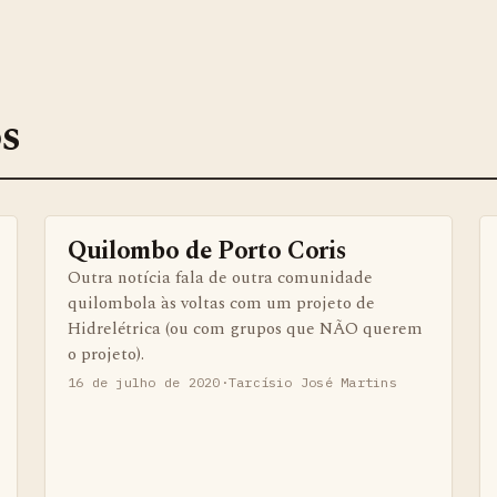
os
Quilombo de Porto Coris
BENS QUILOMBOLAS MATERIAS E IMATERIAIS
Outra notícia fala de outra comunidade
quilombola às voltas com um projeto de
Hidrelétrica (ou com grupos que NÃO querem
o projeto).
16 de julho de 2020
·
Tarcísio José Martins