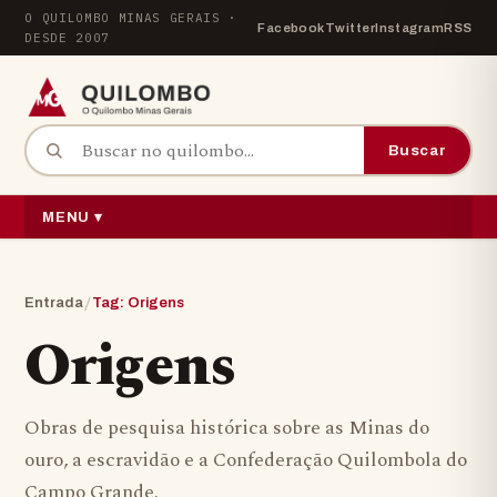
Pular para o conteúdo
O QUILOMBO MINAS GERAIS ·
Facebook
Twitter
Instagram
RSS
DESDE 2007
Buscar por:
Buscar
MENU ▾
/
Entrada
Tag: Origens
Origens
Obras de pesquisa histórica sobre as Minas do
ouro, a escravidão e a Confederação Quilombola do
Campo Grande.