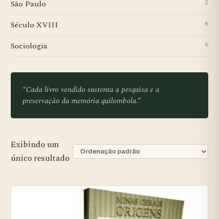
São Paulo
2
Século XVIII
6
Sociologia
6
“Cada livro vendido sustenta a pesquisa e a
preservação da memória quilombola.”
Exibindo um
único resultado