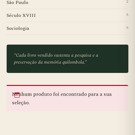
São Paulo
2
Século XVIII
6
Sociologia
6
“Cada livro vendido sustenta a pesquisa e a
preservação da memória quilombola.”
Nenhum produto foi encontrado para a sua
seleção.