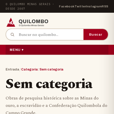
Pular para o conteúdo
O QUILOMBO MINAS GERAIS ·
Facebook
Twitter
Instagram
RSS
DESDE 2007
Buscar por:
Buscar
MENU ▾
/
Entrada
Categoria: Sem categoria
Sem categoria
Obras de pesquisa histórica sobre as Minas do
ouro, a escravidão e a Confederação Quilombola do
Campo Grande.